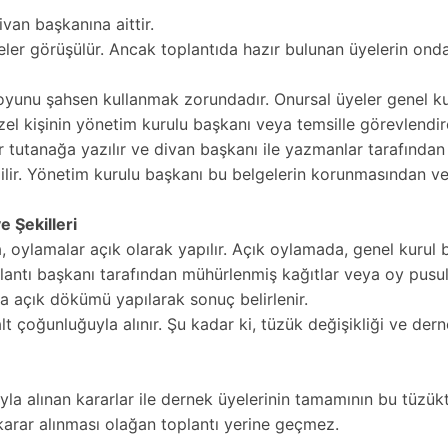
van başkanına aittir.
r görüşülür. Ancak toplantıda hazır bulunan üyelerin onda b
oyunu şahsen kullanmak zorundadır. Onursal üyeler genel kuru
zel kişinin yönetim kurulu başkanı veya temsille görevlendire
r tutanağa yazılır ve divan başkanı ile yazmanlar tarafından
ilir. Yönetim kurulu başkanı bu belgelerin korunmasından ve
 Şekilleri
, oylamalar açık olarak yapılır. Açık oylamada, genel kurul 
antı başkanı tarafından mühürlenmiş kağıtlar veya oy pusulal
a açık dökümü yapılarak sonuç belirlenir.
alt çoğunluğuyla alınır. Şu kadar ki, tüzük değişikliği ve dern
ıyla alınan kararlar ile dernek üyelerinin tamamının bu tüzük
arar alınması olağan toplantı yerine geçmez.