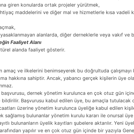
rına giren konularda ortak projeler yürütmek,
ihtiyaç maddelerini ve diğer mal ve hizmetlerle kısa vadeli k
 açmak,
 yasaklanmayan alanlarda, diğer derneklerle veya vakıf ve be
ğin Faaliyet Alanı
ltürel alanda faaliyet gösterir.
ğin amaç ve ilkelerini benimseyerek bu doğrultuda çalışmay
ma hakkına sahiptir. Ancak, yabancı gerçek kişilerin üye ol
anmaz.
k başvurusu, dernek yönetim kurulunca en çok otuz gün içind
bildirilir. Başvurusu kabul edilen üye, bu amaçla tutulacak 
caatları üzerine yönetim kurulunca üyeliğe kabul edilen kişile
ağlamış bulunanlar yönetim kurulu kararı ile onursal üye ol
lı bulunanların üyelik kayıtları şubelere aktarılır. Yeni üye
tarafından yapılır ve en çok otuz gün içinde bir yazıyla Genel