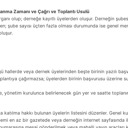
nma Zamanı ve Çağrı ve Toplantı Usulü
organı olup; derneğe kayıtlı üyelerden oluşur. Derneğin şube
en; şube sayısı üçten fazla olması durumunda ise genel merk
oluşur.
 hallerde veya dernek üyelerinden beşte birinin yazılı baş
toplantıya çağırmazsa; üyelerden birinin başvurusu üzerine su
de, yönetim kurulunca belirlenecek gün yer ve saatte toplanır
 katılma hakkı bulunan üyelerin listesini düzenler. Genel k
emi en az bir gazetede veya derneğin internet sayfasında ila
 numarasına mesaj gönderilmek veya mahalli yayın araçları ku