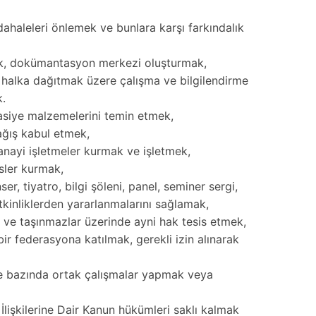
dahaleleri önlemek ve bunlara karşı farkındalık
tmek, dokümantasyon merkezi oluşturmak,
ve halka dağıtmak üzere çalışma ve bilgilendirme
k.
tasiye malzemelerini temin etmek,
ağış kabul etmek,
sanayi işletmeler kurmak ve işletmek,
isler kurmak,
er, tiyatro, bilgi şöleni, panel, seminer sergi,
etkinliklerden yararlanmalarını sağlamak,
k ve taşınmazlar üzerinde ayni hak tesis etmek,
r federasyona katılmak, gerekli izin alınarak
oje bazında ortak çalışmalar yapmak veya
İlişkilerine Dair Kanun hükümleri saklı kalmak