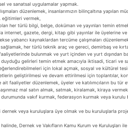
sel ve sanatsal uygulamalar yapmak.
lışmaları düzenlemek, insanlarımızın bilinçaltına yapılan mü
. eğitimleri vermek,
 olan her türlü bilgi, belge, doküman ve yayınları temin e
 internet, gazete, dergi, kitap gibi yayınlar ile üyelerine 
erekse yabancı kaynaklardan tercüme çalışmaları düzenleme
 sağlamak, her türlü teknik araç ve gereci, demirbaş ve kır
 faaliyetlerinde bulunmak ve yurt içinden ve yurt dışından b
ç duyduğu gelirleri temin etmek amacıyla iktisadi, ticari ve 
ğerlendirebilmeleri için lokal açmak, sosyal ve kültürel tes
erin geliştirilmesi ve devam ettirilmesi için toplantılar, kons
e ait faaliyetler düzenlemek, üyeler ve katılımcıların bu tür 
r, taşınmaz mal satın almak, satmak, kiralamak, kiraya verme
i durumunda vakıf kurmak, federasyon kurmak veya kurulu bi
ki dernek veya kuruluşlara üye olmak ve bu kuruluşlarla pr
halinde, Dernek ve Vakıfların Kamu Kurum ve Kuruluşları ile 