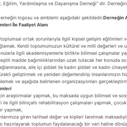
ür, Eğitim, Yardımlaşma ve Dayanışma Derneği
”
dir. Derneğin
.Derneğin logosu ve amblemi aşağıdaki şekildedir.
Derneğin A
eri İle Faaliyet Alanı
oplumsal ortak sorunlarıyla ilgili kişisel gelişim eğitimleri 
sağlamak. Kendi toplumumuzun kültürel ve milli değerleri ve
nularla ilgili akademisyenlerle birlikte bilimsel çalışmalar
 çeşitli madde bağımlılıklarından uzak tutacak her konuda sos
ağlanmasına, aile içi şiddet ile kadın şiddet ve kadın cinay
sürekli geliştirmek ve yeniden değerlendirip insanlarımızın 
lemek ve aşağıda belirlenen organizasyonları gerçekleştir
mleri
si için araştırmalar yapmak, bu maksada uygun bilimsel ve sos
i ile ilgili bilinçaltı rehabilitasyon çalışmaları yapmak, çocu
ler yapmak,
nlarımıza giren tarihsel değer ve kişileri tanıtmak maksadıyl
ideo hazırlayarak toplumun faydalanacağı bir veri haline dön