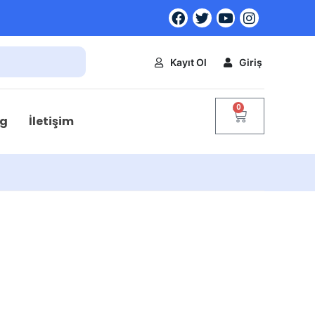
Kayıt Ol
Giriş
0
og
İletişim