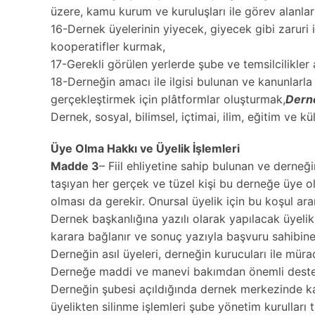
üzere, kamu kurum ve kuruluşları ile görev alanla
16-Dernek üyelerinin yiyecek, giyecek gibi zaruri 
kooperatifler kurmak,
17-Gerekli görülen yerlerde şube ve temsilcilikler
18-Derneğin amacı ile ilgisi bulunan ve kanunlarla
gerçekleştirmek için plâtformlar oluşturmak,
Derne
Dernek, sosyal, bilimsel, içtimai, ilim, eğitim ve kü
Üye Olma Hakkı ve Üyelik İşlemleri
Madde 3
– Fiil ehliyetine sahip bulunan ve derne
taşıyan her gerçek ve tüzel kişi bu derneğe üye ol
olması da gerekir. Onursal üyelik için bu koşul ar
Dernek başkanlığına yazılı olarak yapılacak üyeli
karara bağlanır ve sonuç yazıyla başvuru sahibine 
Derneğin asıl üyeleri, derneğin kurucuları ile müra
Derneğe maddi ve manevi bakımdan önemli destek s
Derneğin şubesi açıldığında dernek merkezinde kayıt
üyelikten silinme işlemleri şube yönetim kurulları 