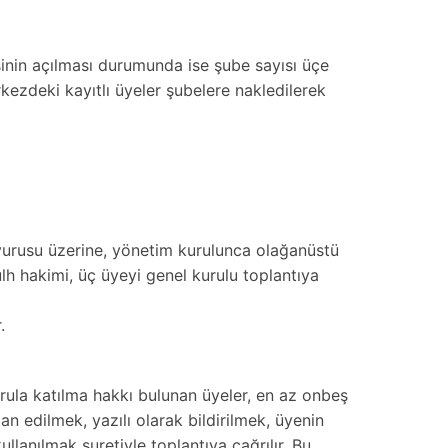
sinin açılması durumunda ise şube sayısı üçe
ezdeki kayıtlı üyeler şubelere nakledilerek
vurusu üzerine, yönetim kurulunca olağanüstü
lh hakimi, üç üyeyi genel kurulu toplantıya
.
urula katılma hakkı bulunan üyeler, en az onbeş
n edilmek, yazılı olarak bildirilmek, üyenin
llanılmak suretiyle toplantıya çağrılır. Bu