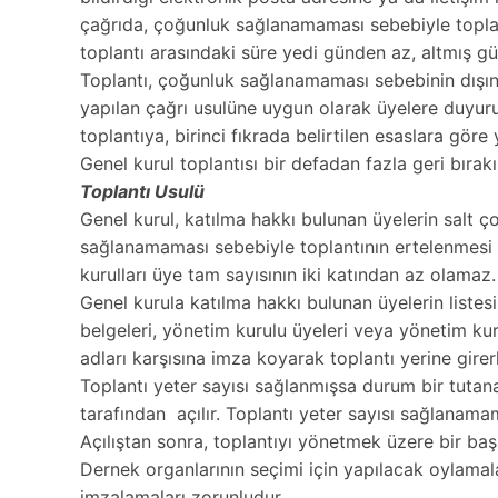
çağrıda, çoğunluk sağlanamaması sebebiyle toplantı 
toplantı arasındaki süre yedi günden az, altmış g
Toplantı, çoğunluk sağlanamaması sebebinin dışında
yapılan çağrı usulüne uygun olarak üyelere duyurulu
toplantıya, birinci fıkrada belirtilen esaslara göre 
Genel kurul toplantısı bir defadan fazla geri bırak
Toplantı Usulü
Genel kurul, katılma hakkı bulunan üyelerin salt ço
sağlanamaması sebebiyle toplantının ertelenmesi 
kurulları üye tam sayısının iki katından az olamaz.
Genel kurula katılma hakkı bulunan üyelerin listes
belgeleri, yönetim kurulu üyeleri veya yönetim kur
adları karşısına imza koyarak toplantı yerine girerl
Toplantı yeter sayısı sağlanmışsa durum bir tutan
tarafından açılır. Toplantı yeter sayısı sağlanama
Açılıştan sonra, toplantıyı yönetmek üzere bir baş
Dernek organlarının seçimi için yapılacak oylamalar
imzalamaları zorunludur.