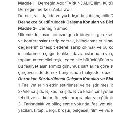
Madde 1
– Derneğin Adı: “FARKINDALIK, İlim, Kült
Derneğin merkezi Ankara’dır.
Dernek, yurt içinde ve yurt dışında şube açabilir
Dernekçe Sürdürülecek Çalışma Konuları ve Biçiml
Madde 2
– Derneğin amacı;
Ülkemizde, insanlarımızın gerek bireysel, gerekse t
ve konferanslar tertip ederek, bilinçlenmelerini 
değerlerimizi tespit ederek sahip çıkmak ve bu ko
insanlarımızın çağın tehlikeli davranışlarından ve
toplumun temelini teşkil eden aile bütünlüğünün s
Bu faaliyet alanlarımızı günümüz şartlarına göre 
çerçevesinde dernek bünyesinde faaliyetler düzen
Dernekçe Sürdürülecek Çalışma Konuları ve Biçi
1-Faaliyetlerinin etkinleştirilmesi ve geliştirilme
2-Aile içi şiddet, kadına şiddet ve kadın cinayetler
tehdit ve saldırıları önleyici programlar ve eğitim
3- Farkındalık ve bilinçlenme yolunda, faaliyet ala
yazıları, kitap, dergi, broşür, belgesel, film ve v