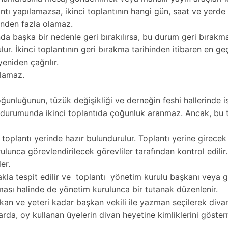
yapılamazsa, ikinci toplantının hangi gün, saat ve yerde yapıl
ünden fazla olamaz.
 başka bir nedenle geri bırakılırsa, bu durum geri bırakma se
r. İkinci toplantının geri bırakma tarihinden itibaren en geç
yeniden çağrılır.
ılamaz.
ğunluğunun, tüzük değişikliği ve derneğin feshi hallerinde is
durumunda ikinci toplantıda çoğunluk aranmaz. Ancak, bu to
i toplantı yerinde hazır bulundurulur. Toplantı yerine girece
ulunca görevlendirilecek görevliler tarafından kontrol edili
er.
akla tespit edilir ve toplantı yönetim kurulu başkanı veya g
ması halinde de yönetim kurulunca bir tutanak düzenlenir.
kan ve yeteri kadar başkan vekili ile yazman seçilerek divan
da, oy kullanan üyelerin divan heyetine kimliklerini göstermel