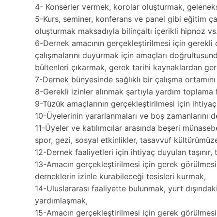
4- Konserler vermek, korolar oluşturmak, gelenek
5-Kurs, seminer, konferans ve panel gibi eğitim ça
oluşturmak maksadıyla bilinçaltı içerikli hipnoz vs
6-Dernek amacının gerçekleştirilmesi için gerekli
çalışmalarını duyurmak için amaçları doğrultusunda
bültenleri çıkarmak, gerek tarihi kaynaklardan g
7-Dernek bünyesinde sağlıklı bir çalışma ortamını
8-Gerekli izinler alınmak şartıyla yardım toplama
9-Tüzük amaçlarının gerçekleştirilmesi için ihtiya
10-Üyelerinin yararlanmaları ve boş zamanlarını de
11-Üyeler ve katılımcılar arasında beşeri münasebetl
spor, gezi, sosyal etkinlikler, tasavvuf kültürümüz
12-Dernek faaliyetleri için ihtiyaç duyulan taşını
13-Amacın gerçekleştirilmesi için gerek görülmes
derneklerin izinle kurabileceği tesisleri kurmak,
14-Uluslararası faaliyette bulunmak, yurt dışında
yardımlaşmak,
15-Amacın gerçekleştirilmesi için gerek görülmesi 