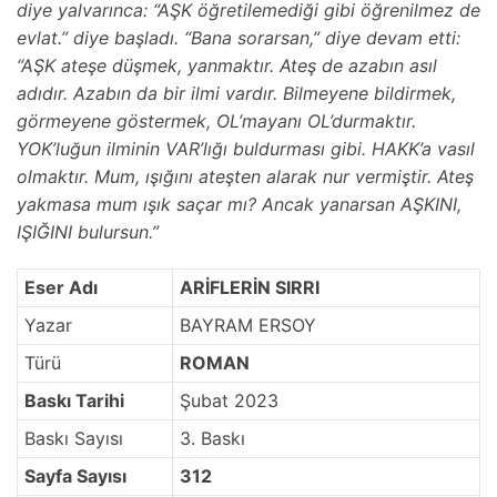
diye yalvarınca: “AŞK öğretilemediği gibi öğrenilmez de
evlat.” diye başladı. “Bana sorarsan,” diye devam etti:
“AŞK ateşe düşmek, yanmaktır. Ateş de azabın asıl
adıdır. Azabın da bir ilmi vardır. Bilmeyene bildirmek,
görmeyene göstermek, OL’mayanı OL’durmaktır.
YOK’luğun ilminin VAR’lığı buldurması gibi. HAKK’a vasıl
olmaktır. Mum, ışığını ateşten alarak nur vermiştir. Ateş
yakmasa mum ışık saçar mı? Ancak yanarsan AŞKINI,
IŞIĞINI bulursun.”
Eser Adı
ARİFLERİN SIRRI
Yazar
BAYRAM ERSOY
Türü
ROMAN
Baskı Tarihi
Şubat 2023
Baskı Sayısı
3. Baskı
Sayfa Sayısı
312