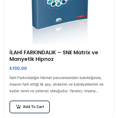
İLAHİ FARKINDALIK – SNE Matrix ve
Manyetik Hipnoz
₺
150,00
İlahi Farkındalığın hikmet penceresinden bakıldığında,
insanın fark ettiği ilk şey, idrakinin ve kabiliyetlerinin ne
kadar sınırlı ve yetersiz olduğudur. Yaratıcı, insana
kendinden lütfettiği cüzi irade ve idrak ile sayısız,…
Add To Cart